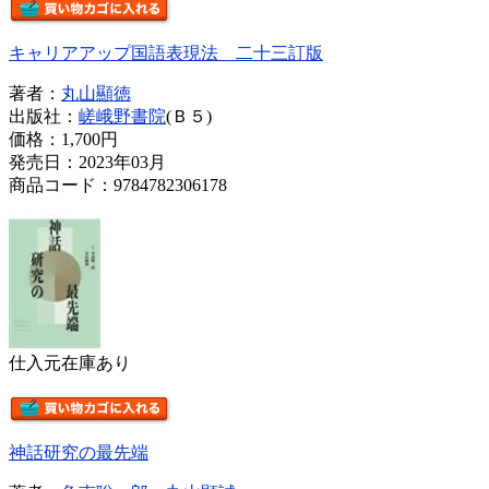
キャリアアップ国語表現法 二十三訂版
著者：
丸山顯徳
出版社：
嵯峨野書院
(Ｂ５)
価格：
1,700円
発売日：2023年03月
商品コード：9784782306178
仕入元在庫あり
神話研究の最先端