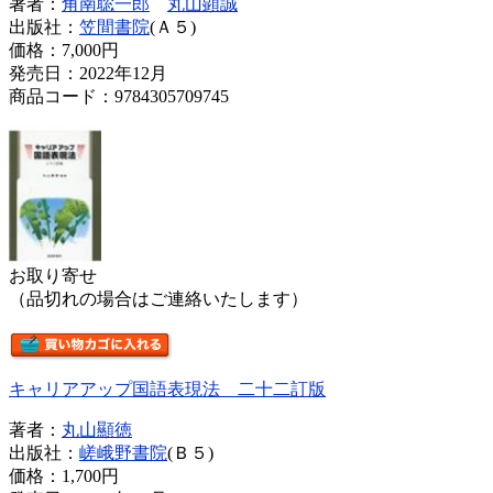
著者：
角南聡一郎
丸山顕誠
出版社：
笠間書院
(Ａ５)
価格：
7,000円
発売日：2022年12月
商品コード：9784305709745
お取り寄せ
（品切れの場合はご連絡いたします）
キャリアアップ国語表現法 二十二訂版
著者：
丸山顯徳
出版社：
嵯峨野書院
(Ｂ５)
価格：
1,700円