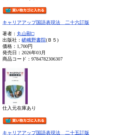
キャリアアップ国語表現法 二十六訂版
著者：
丸山顯□
出版社：
嵯峨野書院
(Ｂ５)
価格：
1,700円
発売日：2026年03月
商品コード：9784782306307
仕入元在庫あり
キャリアアップ国語表現法 二十五訂版