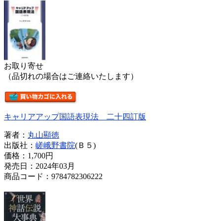
お取り寄せ
（品切れの場合はご連絡いたします）
キャリアアップ国語表現法 二十四訂版
著者：
丸山顯徳
出版社：
嵯峨野書院
(Ｂ５)
価格：
1,700円
発売日：2024年03月
商品コード：9784782306222