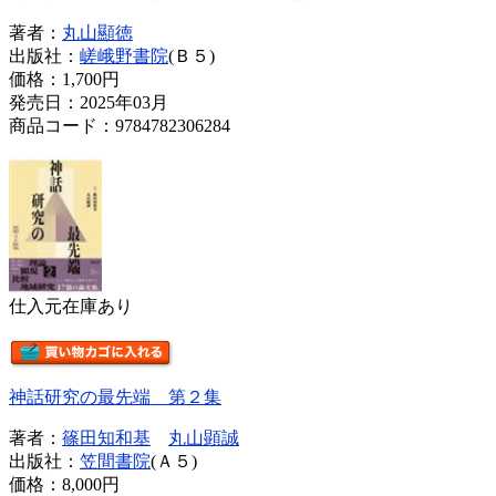
著者：
丸山顯徳
出版社：
嵯峨野書院
(Ｂ５)
価格：
1,700円
発売日：2025年03月
商品コード：9784782306284
仕入元在庫あり
神話研究の最先端 第２集
著者：
篠田知和基
丸山顕誠
出版社：
笠間書院
(Ａ５)
価格：
8,000円