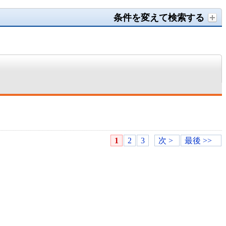
条件を変えて検索する
1
2
3
次 >
最後 >>