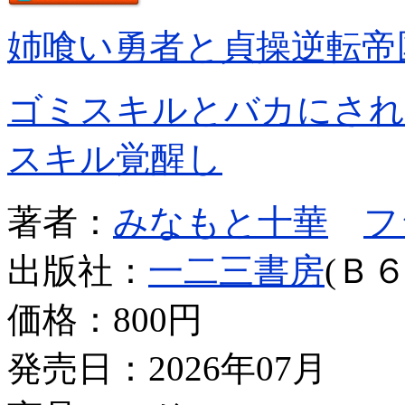
姉喰い勇者と貞操逆転帝
ゴミスキルとバカにされ
スキル覚醒し
著者：
みなもと十華
フ
出版社：
一二三書房
(Ｂ６
価格：
800円
発売日：2026年07月