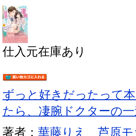
仕入元在庫あり
ずっと好きだったって本
たら、凄腕ドクターの一
著者：
華藤りえ
芦原モ