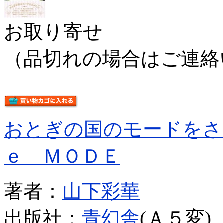
お取り寄せ
（品切れの場合はご連絡
おとぎの国のモードをさ
ｅ ＭＯＤＥ
著者：
山下彩華
出版社：
青幻舎
(Ａ５変)