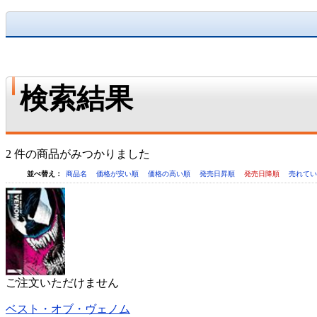
検索結果
2 件の商品がみつかりました
並べ替え：
商品名
価格が安い順
価格の高い順
発売日昇順
発売日降順
売れて
ご注文いただけません
ベスト・オブ・ヴェノム