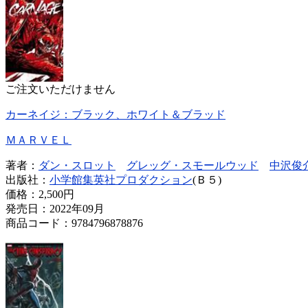
ご注文いただけません
カーネイジ：ブラック、ホワイト＆ブラッド
ＭＡＲＶＥＬ
著者：
ダン・スロット
グレッグ・スモールウッド
中沢俊
出版社：
小学館集英社プロダクション
(Ｂ５)
価格：
2,500円
発売日：2022年09月
商品コード：9784796878876