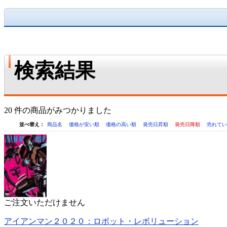
検索結果
20 件の商品がみつかりました
並べ替え：
商品名
価格が安い順
価格の高い順
発売日昇順
発売日降順
売れて
ご注文いただけません
アイアンマン２０２０：ロボット・レボリューション