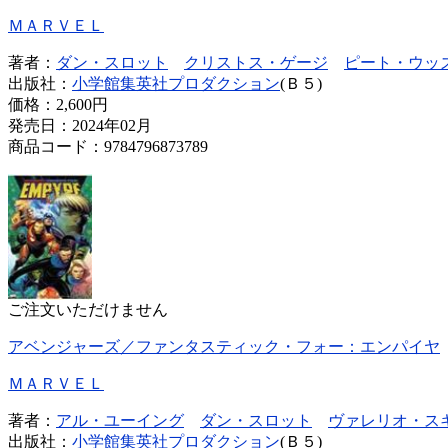
ＭＡＲＶＥＬ
著者：
ダン・スロット
クリストス・ゲージ
ピート・ウッ
出版社：
小学館集英社プロダクション
(Ｂ５)
価格：
2,600円
発売日：2024年02月
商品コード：9784796873789
ご注文いただけません
アベンジャーズ／ファンタスティック・フォー：エンパイヤ
ＭＡＲＶＥＬ
著者：
アル・ユーイング
ダン・スロット
ヴァレリオ・ス
出版社：
小学館集英社プロダクション
(Ｂ５)