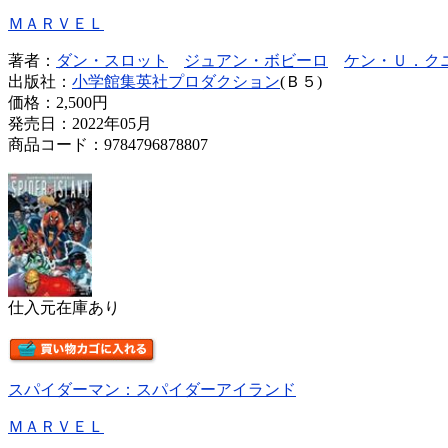
ＭＡＲＶＥＬ
著者：
ダン・スロット
ジュアン・ボビーロ
ケン・Ｕ．ク
出版社：
小学館集英社プロダクション
(Ｂ５)
価格：
2,500円
発売日：2022年05月
商品コード：9784796878807
仕入元在庫あり
スパイダーマン：スパイダーアイランド
ＭＡＲＶＥＬ