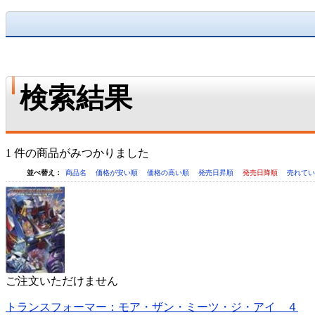
検索結果
1 件の商品がみつかりました
並べ替え：
商品名
価格が安い順
価格の高い順
発売日昇順
発売日降順
売れて
ご注文いただけません
トランスフォーマー：モア・ザン・ミーツ・ジ・アイ ４