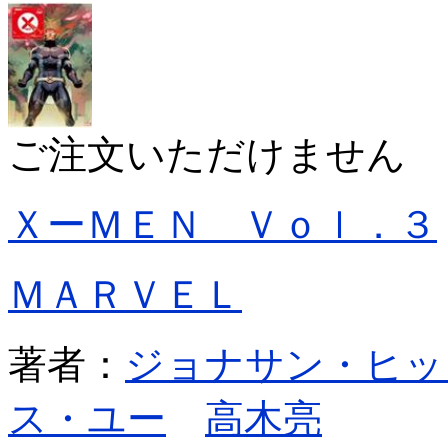
ご注文いただけません
ＸーＭＥＮ Ｖｏｌ．３
ＭＡＲＶＥＬ
著者：
ジョナサン・ヒッ
ス・ユー
高木亮