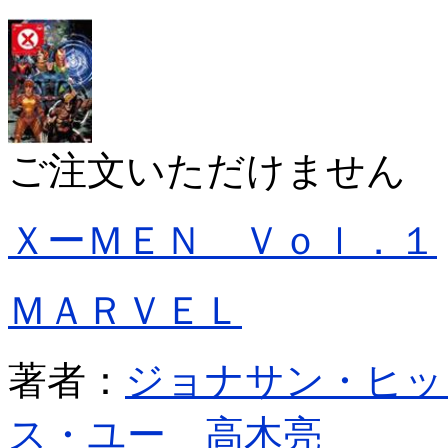
ご注文いただけません
ＸーＭＥＮ Ｖｏｌ．１
ＭＡＲＶＥＬ
著者：
ジョナサン・ヒッ
ス・ユー
高木亮