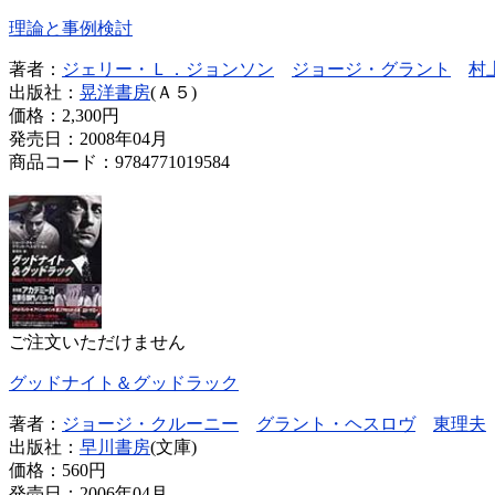
理論と事例検討
著者：
ジェリー・Ｌ．ジョンソン
ジョージ・グラント
村
出版社：
晃洋書房
(Ａ５)
価格：
2,300円
発売日：2008年04月
商品コード：9784771019584
ご注文いただけません
グッドナイト＆グッドラック
著者：
ジョージ・クルーニー
グラント・ヘスロヴ
東理夫
出版社：
早川書房
(文庫)
価格：
560円
発売日：2006年04月