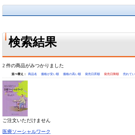
検索結果
2 件の商品がみつかりました
並べ替え：
商品名
価格が安い順
価格の高い順
発売日昇順
発売日降順
売れて
ご注文いただけません
医療ソーシャルワーク