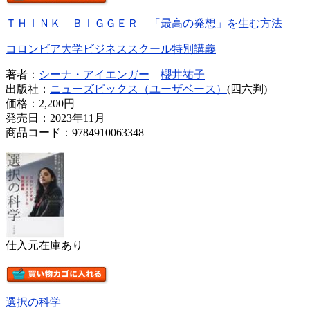
ＴＨＩＮＫ ＢＩＧＧＥＲ 「最高の発想」を生む方法
コロンビア大学ビジネススクール特別講義
著者：
シーナ・アイエンガー
櫻井祐子
出版社：
ニューズピックス（ユーザベース）
(四六判)
価格：
2,200円
発売日：2023年11月
商品コード：9784910063348
仕入元在庫あり
選択の科学