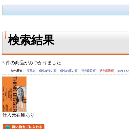
検索結果
5 件の商品がみつかりました
並べ替え：
商品名
価格が安い順
価格の高い順
発売日昇順
発売日降順
売れて
仕入元在庫あり