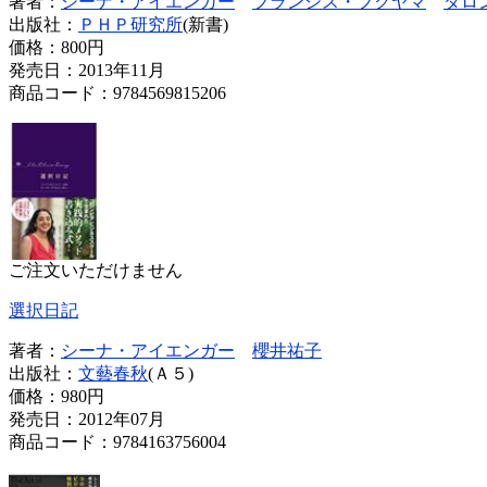
著者：
シーナ・アイエンガー
フランシス・フクヤマ
ダロ
出版社：
ＰＨＰ研究所
(新書)
価格：
800円
発売日：2013年11月
商品コード：9784569815206
ご注文いただけません
選択日記
著者：
シーナ・アイエンガー
櫻井祐子
出版社：
文藝春秋
(Ａ５)
価格：
980円
発売日：2012年07月
商品コード：9784163756004