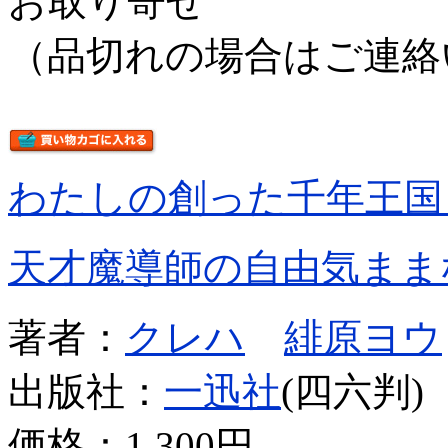
お取り寄せ
（品切れの場合はご連絡
わたしの創った千年王国
天才魔導師の自由気まま
著者：
クレハ
緋原ヨウ
出版社：
一迅社
(四六判)
価格：
1,300円