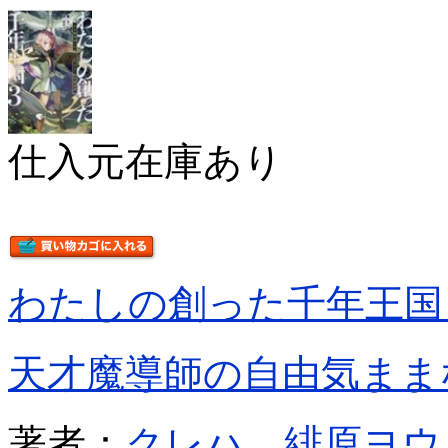
仕入元在庫あり
わたしの創った千年王国
天才魔導師の自由気まま
著者：
クレハ
緋原ヨウ