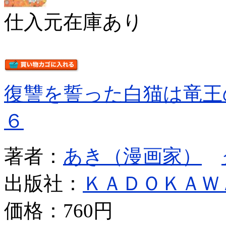
仕入元在庫あり
復讐を誓った白猫は竜
６
著者：
あき（漫画家）
出版社：
ＫＡＤＯＫＡＷ
価格：
760円