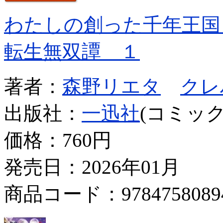
わたしの創った千年王国
転生無双譚 １
著者：
森野リエタ
クレ
出版社：
一迅社
(コミック
価格：
760円
発売日：2026年01月
商品コード：9784758089