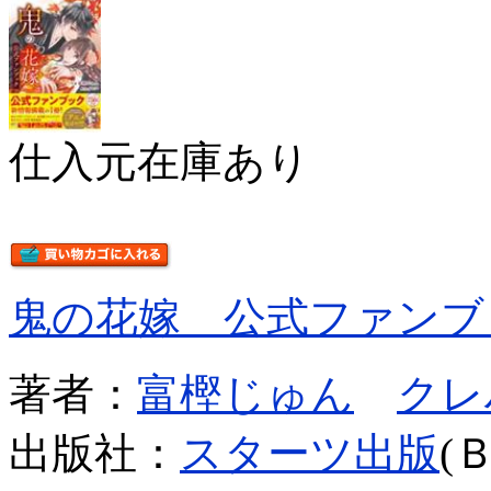
仕入元在庫あり
鬼の花嫁 公式ファンブ
著者：
富樫じゅん
クレ
出版社：
スターツ出版
(