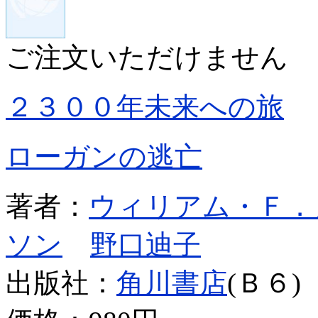
ご注文いただけません
２３００年未来への旅
ローガンの逃亡
著者：
ウィリアム・Ｆ．
ソン
野口迪子
出版社：
角川書店
(Ｂ６)