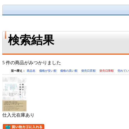
検索結果
5 件の商品がみつかりました
並べ替え：
商品名
価格が安い順
価格の高い順
発売日昇順
発売日降順
売れて
仕入元在庫あり