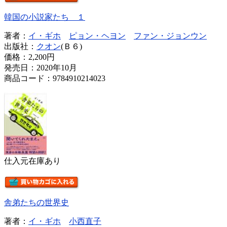
韓国の小説家たち １
著者：
イ・ギホ
ピョン・ヘヨン
ファン・ジョンウン
出版社：
クオン
(Ｂ６)
価格：
2,200円
発売日：2020年10月
商品コード：9784910214023
仕入元在庫あり
舎弟たちの世界史
著者：
イ・ギホ
小西直子