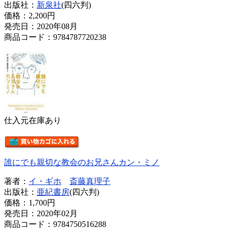
出版社：
新泉社
(四六判)
価格：
2,200円
発売日：2020年08月
商品コード：9784787720238
仕入元在庫あり
誰にでも親切な教会のお兄さんカン・ミノ
著者：
イ・ギホ
斎藤真理子
出版社：
亜紀書房
(四六判)
価格：
1,700円
発売日：2020年02月
商品コード：9784750516288