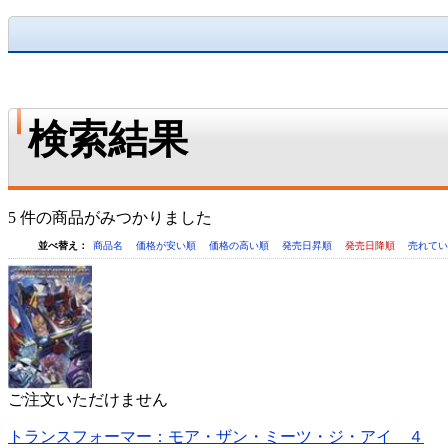
検索結果
5 件の商品がみつかりました
並べ替え：
商品名
価格が安い順
価格の高い順
発売日昇順
発売日降順
売れて
ご注文いただけません
トランスフォーマー：モア・ザン・ミーツ・ジ・アイ ４