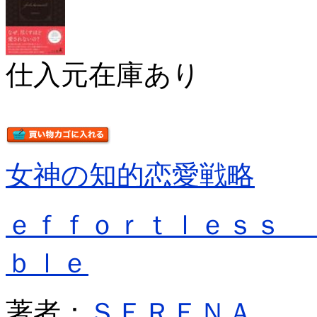
仕入元在庫あり
女神の知的恋愛戦略
ｅｆｆｏｒｔｌｅｓｓ 
ｂｌｅ
著者：
ＳＥＲＥＮＡ