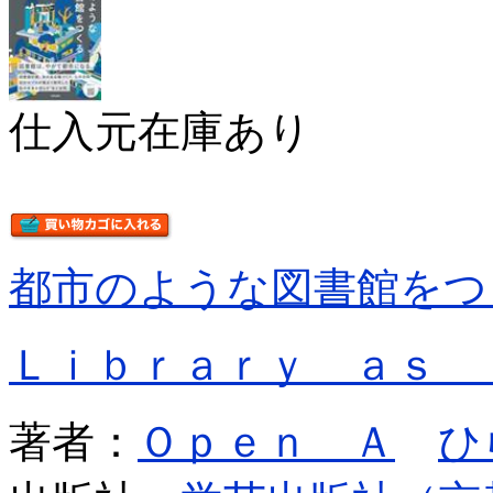
仕入元在庫あり
都市のような図書館をつ
Ｌｉｂｒａｒｙ ａｓ 
著者：
Ｏｐｅｎ Ａ
ひ