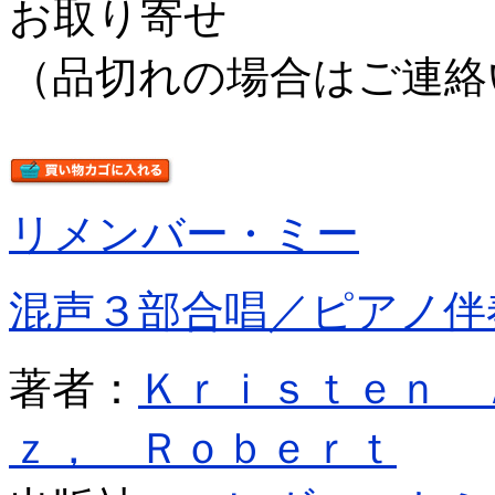
お取り寄せ
（品切れの場合はご連絡
リメンバー・ミー
混声３部合唱／ピアノ伴
著者：
Ｋｒｉｓｔｅｎ 
ｚ， Ｒｏｂｅｒｔ