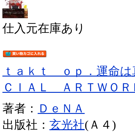
仕入元在庫あり
ｔａｋｔ ｏｐ．運命は
ＣＩＡＬ ＡＲＴＷＯＲ
著者：
ＤｅＮＡ
出版社：
玄光社
(Ａ４)