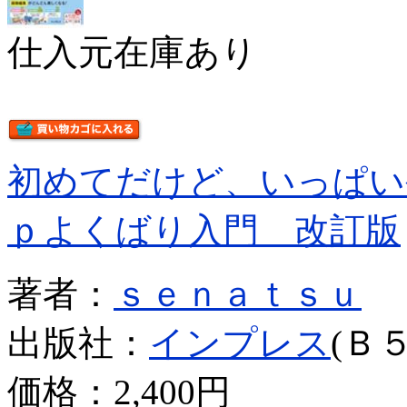
仕入元在庫あり
初めてだけど、いっぱい
ｐよくばり入門 改訂版
著者：
ｓｅｎａｔｓｕ
出版社：
インプレス
(Ｂ５
価格：
2,400円