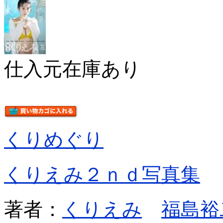
仕入元在庫あり
くりめぐり
くりえみ２ｎｄ写真集
著者：
くりえみ
福島裕