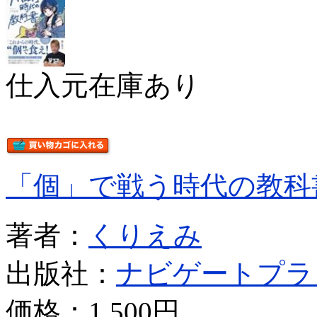
仕入元在庫あり
「個」で戦う時代の教科
著者：
くりえみ
出版社：
ナビゲートプラ
価格：
1,500円