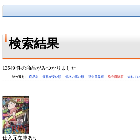
検索結果
13549 件の商品がみつかりました
並べ替え：
商品名
価格が安い順
価格の高い順
発売日昇順
発売日降順
売れて
仕入元在庫あり