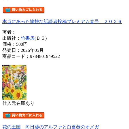
本当にあった愉快な話読者投稿プレミアム春号 ２０２６
著者：
出版社：
竹書房
(Ｂ５)
価格：
500円
発売日：2026年05月
商品コード：9784801949522
仕入元在庫あり
花の王国 向日葵のアルファと白薔薇のオメガ