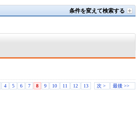
条件を変えて検索する
4
5
6
7
8
9
10
11
12
13
次 >
最後 >>