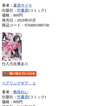
著者：
夏原サイケ
出版社：
竹書房
(コミック)
価格：
800円
発売日：2026年05月
商品コード：9784801989740
仕入元在庫あり
ペアリングギア １
著者：
教祖れい
出版社：
竹書房
(コミック)
価格：
800円