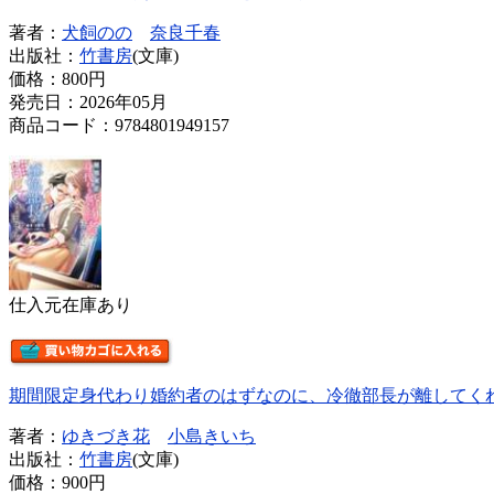
著者：
犬飼のの
奈良千春
出版社：
竹書房
(文庫)
価格：
800円
発売日：2026年05月
商品コード：9784801949157
仕入元在庫あり
期間限定身代わり婚約者のはずなのに、冷徹部長が離してく
著者：
ゆきづき花
小島きいち
出版社：
竹書房
(文庫)
価格：
900円