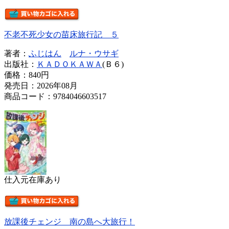
不老不死少女の苗床旅行記 ５
著者：
ふじはん
ルナ・ウサギ
出版社：
ＫＡＤＯＫＡＷＡ
(Ｂ６)
価格：
840円
発売日：2026年08月
商品コード：9784046603517
仕入元在庫あり
放課後チェンジ 南の島へ大旅行！