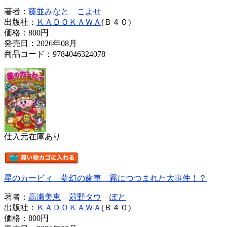
著者：
藤並みなと
こよせ
出版社：
ＫＡＤＯＫＡＷＡ
(Ｂ４０)
価格：
800円
発売日：2026年08月
商品コード：9784046324078
仕入元在庫あり
星のカービィ 夢幻の歯車 霧につつまれた大事件！？
著者：
高瀬美恵
苅野タウ
ぽと
出版社：
ＫＡＤＯＫＡＷＡ
(Ｂ４０)
価格：
800円