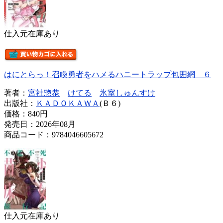
仕入元在庫あり
はにとらっ！召喚勇者をハメるハニートラップ包囲網 ６
著者：
宮社惣恭
けてる
氷室しゅんすけ
出版社：
ＫＡＤＯＫＡＷＡ
(Ｂ６)
価格：
840円
発売日：2026年08月
商品コード：9784046605672
仕入元在庫あり