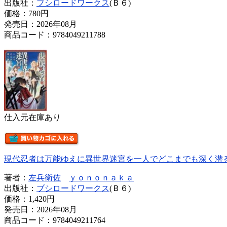
出版社：
ブシロードワークス
(Ｂ６)
価格：
780円
発売日：2026年08月
商品コード：9784049211788
仕入元在庫あり
現代忍者は万能ゆえに異世界迷宮を一人でどこまでも深く潜
著者：
左兵衛佐
ｙｏｎｏｎａｋａ
出版社：
ブシロードワークス
(Ｂ６)
価格：
1,420円
発売日：2026年08月
商品コード：9784049211764