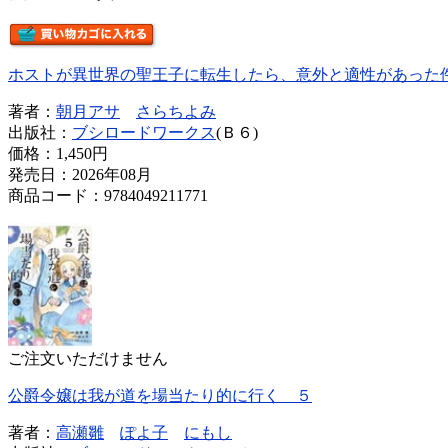
ホストが異世界の聖王子に転生したら、意外と適性があった
著者：
朝月アサ
さらちよみ
出版社：
ブシロードワークス
(Ｂ６)
価格：
1,450円
発売日：2026年08月
商品コード：9784049211771
ご注文いただけません
公爵令嬢は我が道を場当たり的に行く ５
著者：
高瀬雛
ぽよ子
にもし