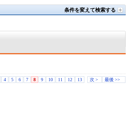
条件を変えて検索する
4
5
6
7
8
9
10
11
12
13
次 >
最後 >>