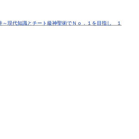
件～現代知識とチート級神聖術でＮｏ．１を目指し １