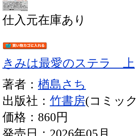
仕入元在庫あり
きみは最愛のステラ 上
著者：
楢島さち
出版社：
竹書房
(コミック
価格：
860円
発売日：2026年05月