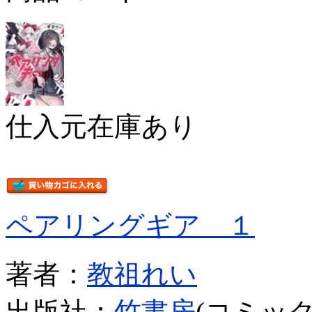
仕入元在庫あり
ペアリングギア １
著者：
教祖れい
出版社：
竹書房
(コミック