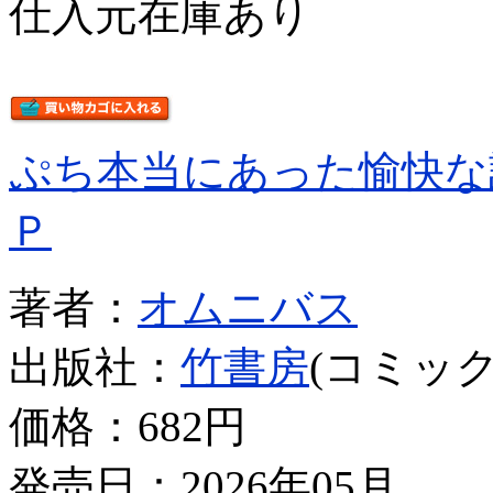
仕入元在庫あり
ぷち本当にあった愉快な
Ｐ
著者：
オムニバス
出版社：
竹書房
(コミック
価格：
682円
発売日：2026年05月