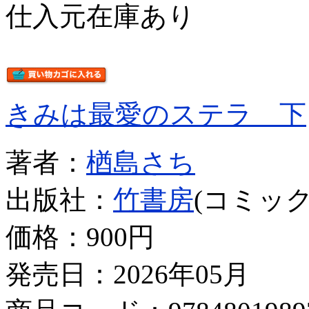
仕入元在庫あり
きみは最愛のステラ 下
著者：
楢島さち
出版社：
竹書房
(コミック
価格：
900円
発売日：2026年05月