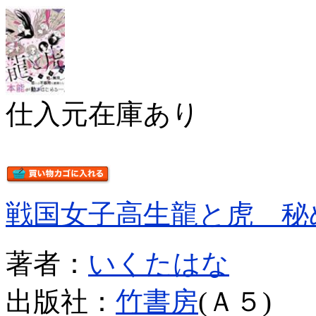
仕入元在庫あり
戦国女子高生龍と虎 秘
著者：
いくたはな
出版社：
竹書房
(Ａ５)