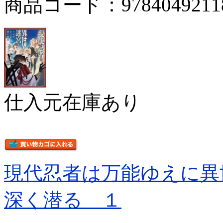
商品コード：9784049211
仕入元在庫あり
現代忍者は万能ゆえに異
深く潜る １