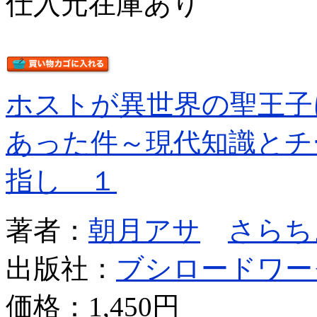
仕入元在庫あり
ホストが異世界の聖王子
あった件～現代知識とチ
指し １
著者：
朝月アサ
さらち
出版社：
ブシロードワー
価格：
1,450円