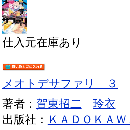
仕入元在庫あり
メオトデサファリ ３
著者：
賀東招二
玲衣
出版社：
ＫＡＤＯＫＡＷ