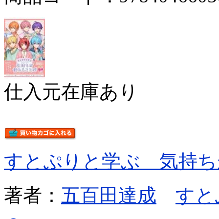
仕入元在庫あり
すとぷりと学ぶ 気持ち
著者：
五百田達成
すと