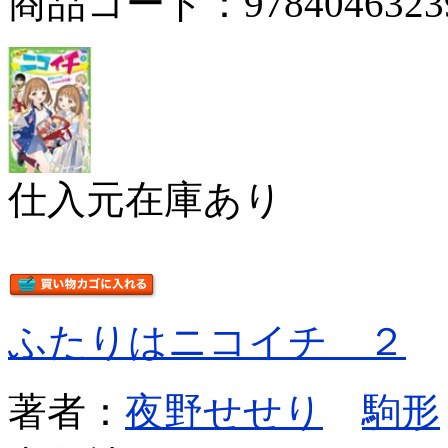
商品コード：9784046323
仕入元在庫あり
ふたりはニコイチ ２
著者：
夜野せせり
駒形