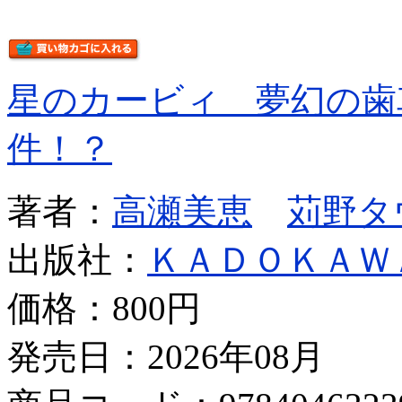
星のカービィ 夢幻の歯
件！？
著者：
高瀬美恵
苅野タ
出版社：
ＫＡＤＯＫＡＷ
価格：
800円
発売日：2026年08月