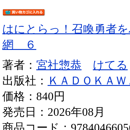
はにとらっ！召喚勇者を
網 ６
著者：
宮社惣恭
けてる
出版社：
ＫＡＤＯＫＡＷ
価格：
840円
発売日：2026年08月
商品コード：9784046605