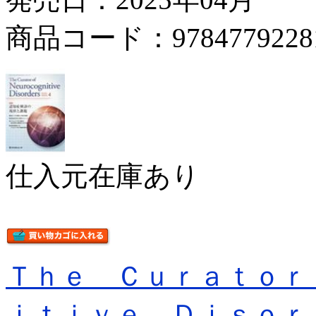
商品コード：9784779228
仕入元在庫あり
Ｔｈｅ Ｃｕｒａｔｏｒ
ｉｔｉｖｅ Ｄｉｓｏｒ