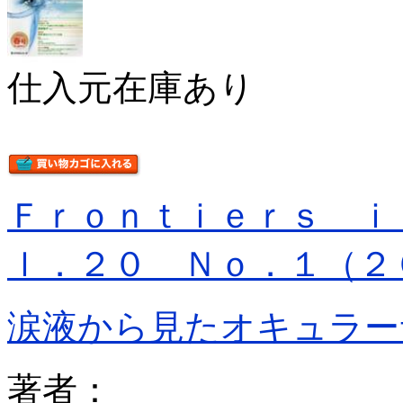
仕入元在庫あり
Ｆｒｏｎｔｉｅｒｓ ｉ
ｌ．２０ Ｎｏ．１（２
涙液から見たオキュラー
著者：