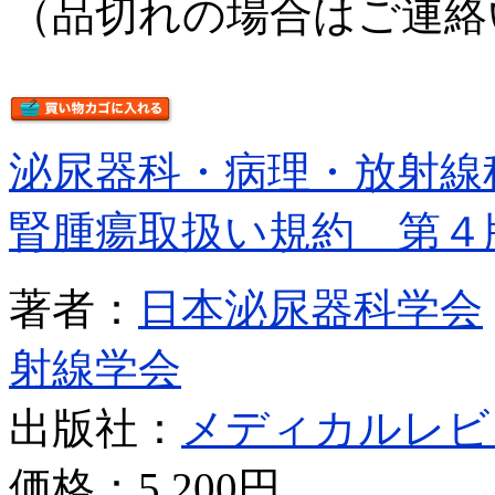
（品切れの場合はご連絡
泌尿器科・病理・放射線
腎腫瘍取扱い規約 第４
著者：
日本泌尿器科学会
射線学会
出版社：
メディカルレビ
価格：
5,200円