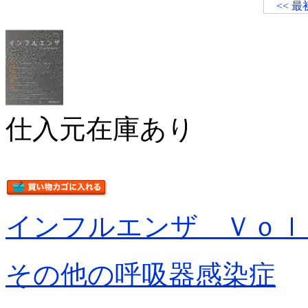
<< 最
仕入元在庫あり
インフルエンザ Ｖｏｌ
その他の呼吸器感染症