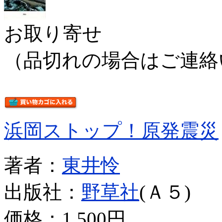
お取り寄せ
（品切れの場合はご連絡
浜岡ストップ！原発震災
著者：
東井怜
出版社：
野草社
(Ａ５)
価格：
1,500円