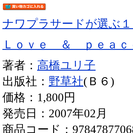
ナワプラサードが選ぶ１
Ｌｏｖｅ ＆ ｐｅａｃ
著者：
高橋ユリ子
出版社：
野草社
(Ｂ６)
価格：
1,800円
発売日：2007年02月
商品コード：9784787706