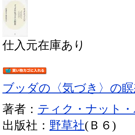
仕入元在庫あり
ブッダの〈気づき〉の瞑
著者：
ティク・ナット・
出版社：
野草社
(Ｂ６)