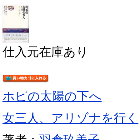
仕入元在庫あり
ホピの太陽の下へ
女三人、アリゾナを行く
著者：
羽倉玖美子