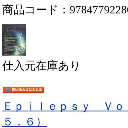
商品コード：9784779228
仕入元在庫あり
Ｅｐｉｌｅｐｓｙ Ｖｏ
５．６）