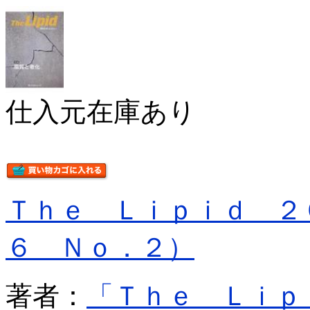
仕入元在庫あり
Ｔｈｅ Ｌｉｐｉｄ ２
６ Ｎｏ．２）
著者：
「Ｔｈｅ Ｌｉｐ