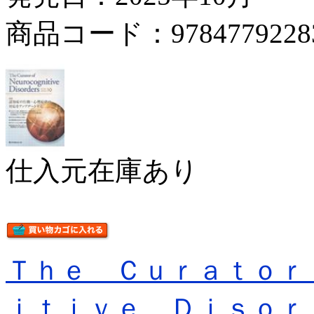
商品コード：9784779228
仕入元在庫あり
Ｔｈｅ Ｃｕｒａｔｏｒ
ｉｔｉｖｅ Ｄｉｓｏｒ