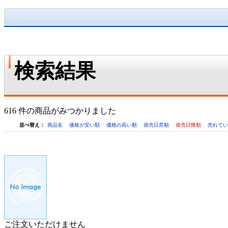
検索結果
616 件の商品がみつかりました
並べ替え：
商品名
価格が安い順
価格の高い順
発売日昇順
発売日降順
売れて
ご注文いただけません