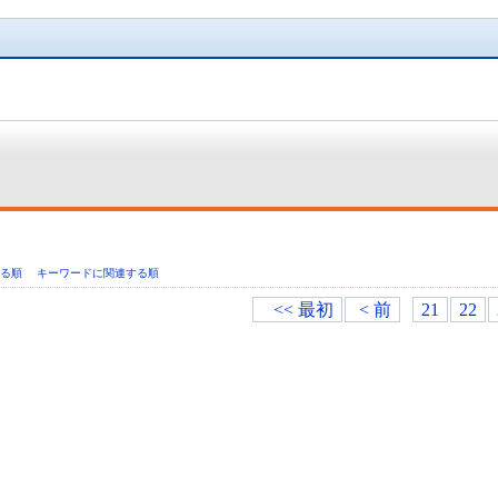
いる順
キーワードに関連する順
<< 最初
< 前
21
22