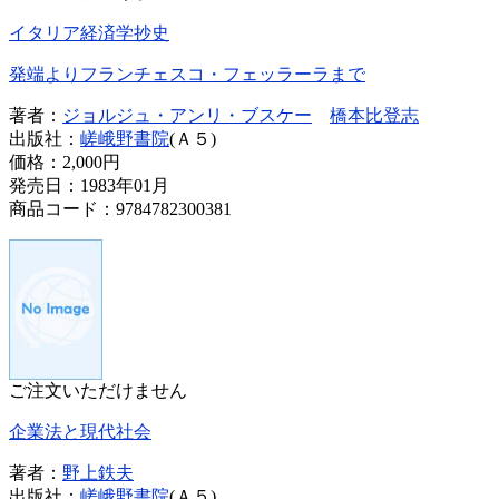
イタリア経済学抄史
発端よりフランチェスコ・フェッラーラまで
著者：
ジョルジュ・アンリ・ブスケー
橋本比登志
出版社：
嵯峨野書院
(Ａ５)
価格：
2,000円
発売日：1983年01月
商品コード：9784782300381
ご注文いただけません
企業法と現代社会
著者：
野上鉄夫
出版社：
嵯峨野書院
(Ａ５)