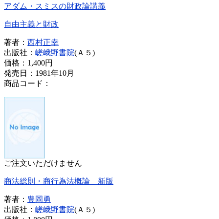
アダム・スミスの財政論講義
自由主義と財政
著者：
西村正幸
出版社：
嵯峨野書院
(Ａ５)
価格：
1,400円
発売日：1981年10月
商品コード：
ご注文いただけません
商法総則・商行為法概論 新版
著者：
豊岡勇
出版社：
嵯峨野書院
(Ａ５)