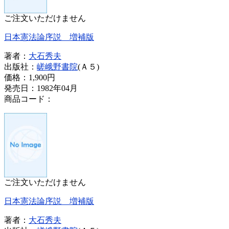
ご注文いただけません
日本憲法論序説 増補版
著者：
大石秀夫
出版社：
嵯峨野書院
(Ａ５)
価格：
1,900円
発売日：1982年04月
商品コード：
ご注文いただけません
日本憲法論序説 増補版
著者：
大石秀夫