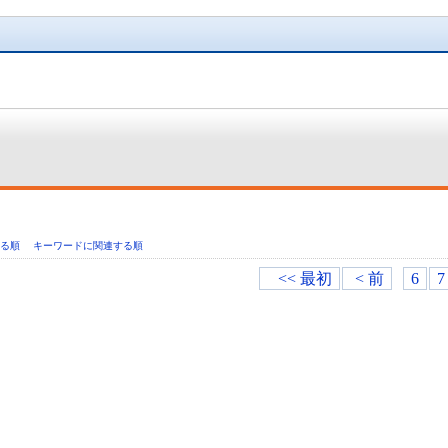
いる順
キーワードに関連する順
<< 最初
< 前
6
7