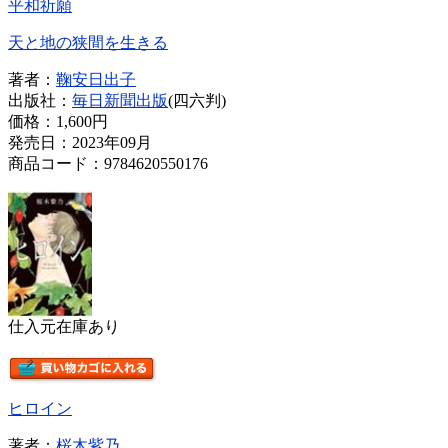
平和祈願
天と地の狭間を生きる
著者：
鞠安日出子
出版社：
毎日新聞出版
(四六判)
価格：
1,600円
発売日：2023年09月
商品コード：9784620550176
仕入元在庫あり
ヒロイン
著者：
桜木紫乃