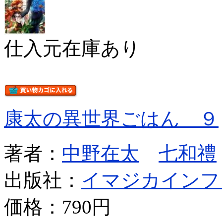
仕入元在庫あり
康太の異世界ごはん ９
著者：
中野在太
七和禮
出版社：
イマジカインフ
価格：
790円