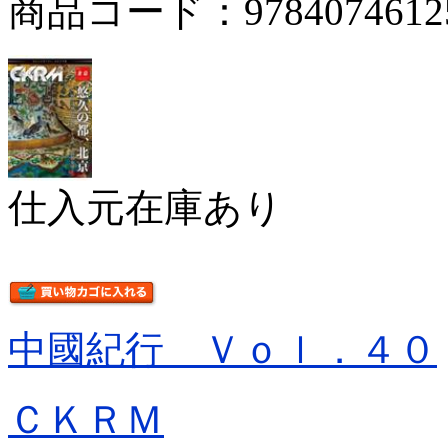
商品コード：9784074612
仕入元在庫あり
中國紀行 Ｖｏｌ．４０
ＣＫＲＭ