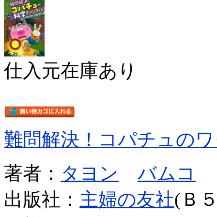
仕入元在庫あり
難問解決！コパチュのワ
著者：
タヨン
バムコ
出版社：
主婦の友社
(Ｂ５