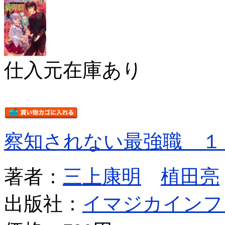
仕入元在庫あり
察知されない最強職 １
著者：
三上康明
植田亮
出版社：
イマジカインフ