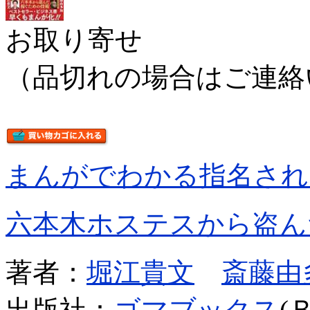
お取り寄せ
（品切れの場合はご連絡
まんがでわかる指名され
六本木ホステスから盗ん
著者：
堀江貴文
斎藤由
出版社：
ゴマブックス
(