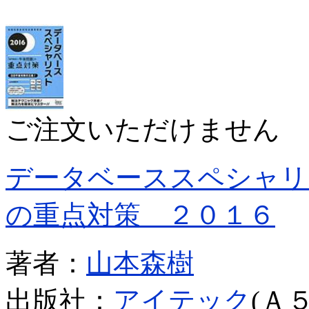
ご注文いただけません
データベーススペシャリ
の重点対策 ２０１６
著者：
山本森樹
出版社：
アイテック
(Ａ５