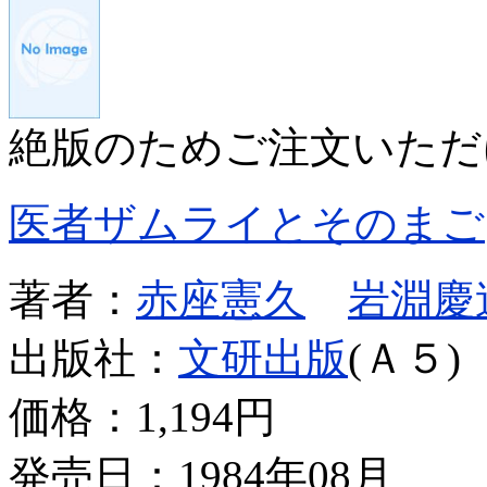
絶版のためご注文いただ
医者ザムライとそのまご
著者：
赤座憲久
岩淵慶
出版社：
文研出版
(Ａ５)
価格：
1,194円
発売日：1984年08月