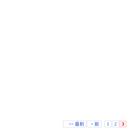
<< 最初
< 前
1
2
3