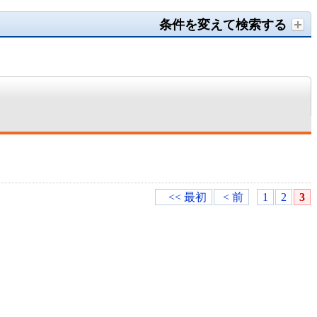
条件を変えて検索する
<< 最初
< 前
1
2
3