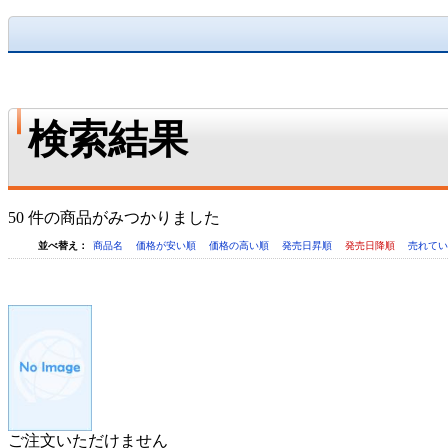
検索結果
50 件の商品がみつかりました
並べ替え：
商品名
価格が安い順
価格の高い順
発売日昇順
発売日降順
売れて
ご注文いただけません