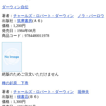
ダーウィン自伝
著者：
チャールズ・ロバート・ダーウィン
ノラ・バーロウ
出版社：
筑摩書房
(Ａ６)
価格：
1,200円
発売日：1984年08月
商品コード：9784480011978
絶版のためご注文いただけません
種の起原 下巻
著者：
チャールズ・ロバート・ダーウィン
堀伸夫
出版社：
槇書店
(Ｂ６)
価格：
1,300円