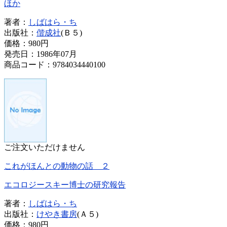
ほか
著者：
しばはら・ち
出版社：
偕成社
(Ｂ５)
価格：
980円
発売日：1986年07月
商品コード：9784034440100
ご注文いただけません
これがほんとの動物の話 ２
エコロジースキー博士の研究報告
著者：
しばはら・ち
出版社：
けやき書房
(Ａ５)
価格：
980円