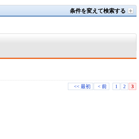
条件を変えて検索する
<< 最初
< 前
1
2
3