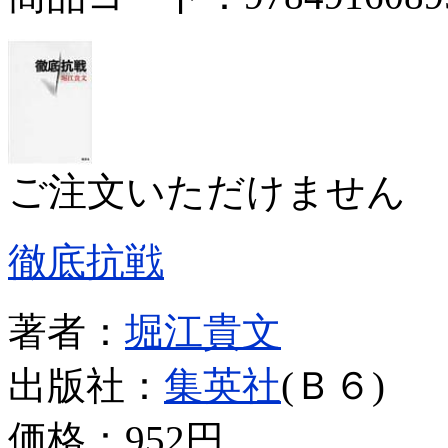
ご注文いただけません
徹底抗戦
著者：
堀江貴文
出版社：
集英社
(Ｂ６)
価格：
952円