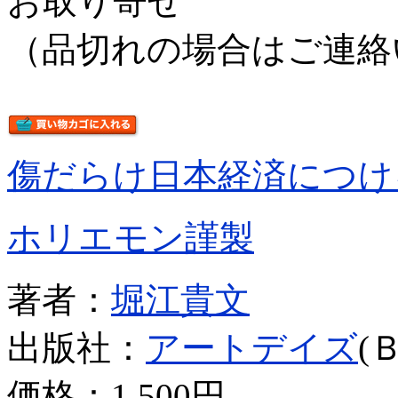
お取り寄せ
（品切れの場合はご連絡
傷だらけ日本経済につけ
ホリエモン謹製
著者：
堀江貴文
出版社：
アートデイズ
(
価格：
1,500円