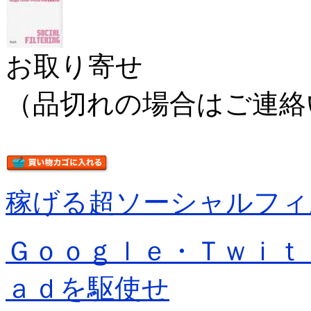
お取り寄せ
（品切れの場合はご連絡
稼げる超ソーシャルフィ
Ｇｏｏｇｌｅ・Ｔｗｉｔ
ａｄを駆使せ