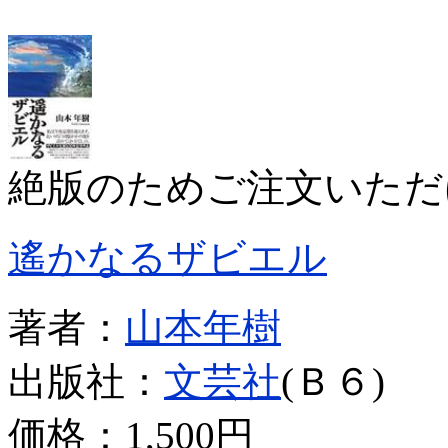
絶版のためご注文いただ
遙かなるザビエル
著者：
山本年樹
出版社：
文芸社
(Ｂ６)
価格：
1,500円