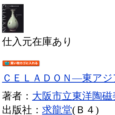
仕入元在庫あり
ＣＥＬＡＤＯＮ―東アジ
著者：
大阪市立東洋陶磁
出版社：
求龍堂
(Ｂ４)