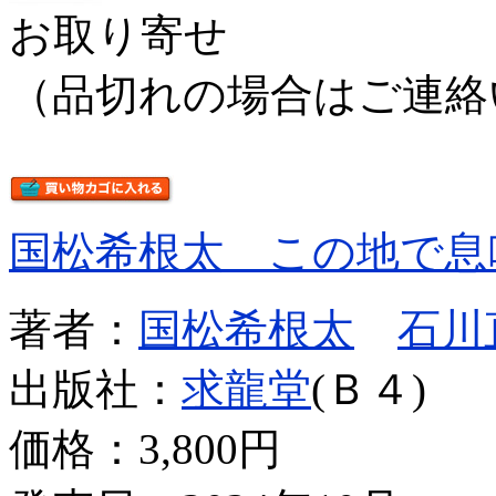
お取り寄せ
（品切れの場合はご連絡
国松希根太 この地で息
著者：
国松希根太
石川
出版社：
求龍堂
(Ｂ４)
価格：
3,800円