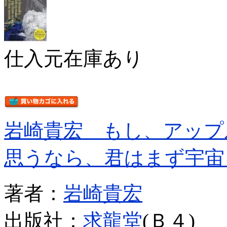
仕入元在庫あり
岩崎貴宏 もし、アップ
思うなら、君はまず宇宙
著者：
岩崎貴宏
出版社：
求龍堂
(Ｂ４)