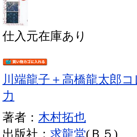
仕入元在庫あり
川端龍子＋高橋龍太郎コ
力
著者：
木村拓也
出版社：
求龍堂
(Ｂ５)