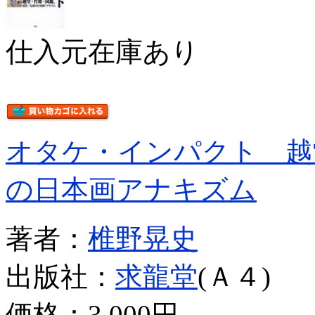
仕入元在庫あり
オタケ・インパクト 越
の日本画アナキズム
著者：
椎野晃史
出版社：
求龍堂
(Ａ４)
価格：
3,000円