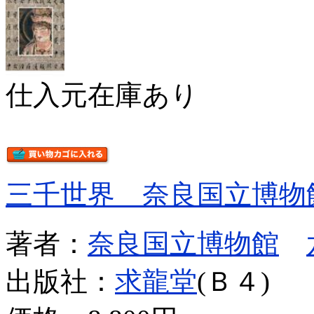
仕入元在庫あり
三千世界 奈良国立博物
著者：
奈良国立博物館
出版社：
求龍堂
(Ｂ４)