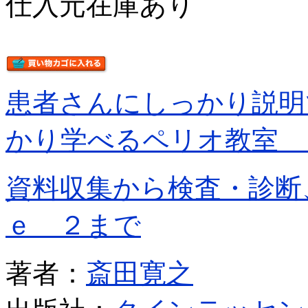
仕入元在庫あり
患者さんにしっかり説明
かり学べるペリオ教室 
資料収集から検査・診断
ｅ ２まで
著者：
斎田寛之