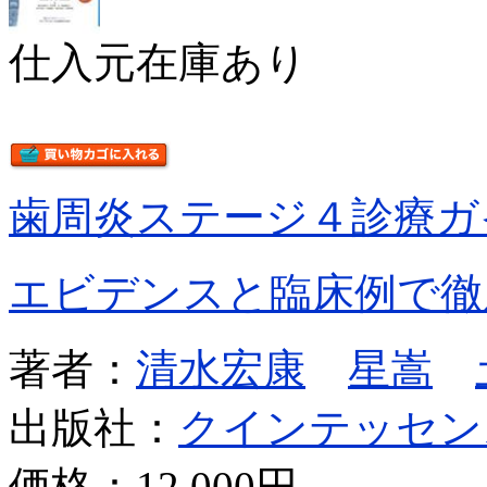
仕入元在庫あり
歯周炎ステージ４診療ガ
エビデンスと臨床例で徹
著者：
清水宏康
星嵩
出版社：
クインテッセン
価格：
12,000円