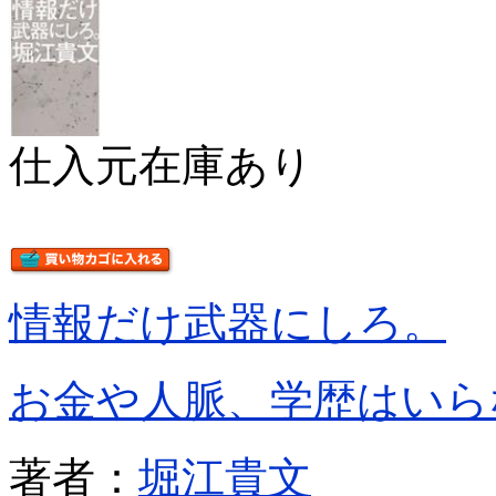
仕入元在庫あり
情報だけ武器にしろ。
お金や人脈、学歴はいら
著者：
堀江貴文