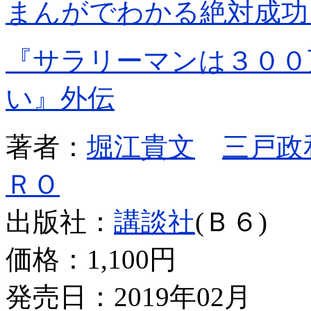
まんがでわかる絶対成功
『サラリーマンは３００
い』外伝
著者：
堀江貴文
三戸政
ＲＯ
出版社：
講談社
(Ｂ６)
価格：
1,100円
発売日：2019年02月