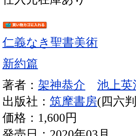
仁義なき聖書美術
新約篇
著者：
架神恭介
池上英
出版社：
筑摩書房
(四六判
価格：
1,600円
発売日：2020年03月