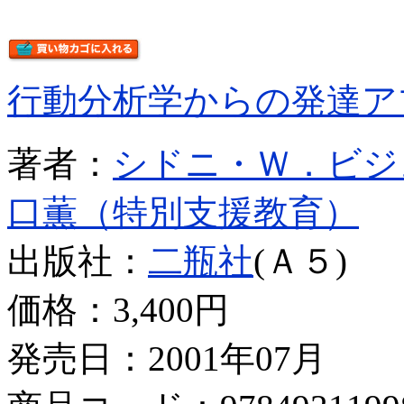
行動分析学からの発達ア
著者：
シドニ・Ｗ．ビジ
口薫（特別支援教育）
出版社：
二瓶社
(Ａ５)
価格：
3,400円
発売日：2001年07月