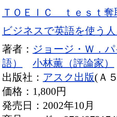
ＴＯＥＩＣ ｔｅｓｔ奪
ビジネスで英語を使う人
著者：
ジョージ・Ｗ．パ
語）
小林薫（評論家）
出版社：
アスク出版
(Ａ５
価格：
1,800円
発売日：2002年10月