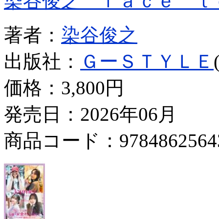
染谷俊之 ｆａｃｅ ｔ
著者：
染谷俊之
出版社：
ＧーＳＴＹＬＥ
価格：
3,800円
発売日：2026年06月
商品コード：9784862564