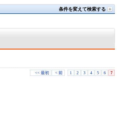
条件を変えて検索する
<< 最初
< 前
1
2
3
4
5
6
7