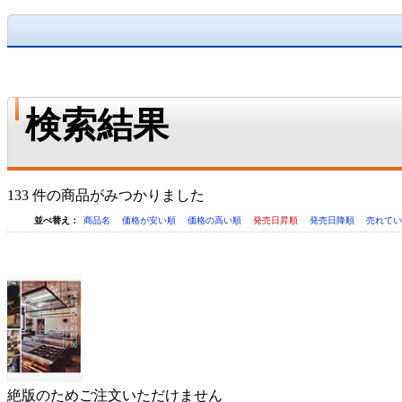
検索結果
133 件の商品がみつかりました
並べ替え：
商品名
価格が安い順
価格の高い順
発売日昇順
発売日降順
売れて
絶版のためご注文いただけません