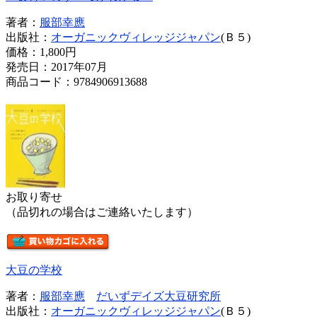
著者：
服部幸應
出版社：
オーガニックヴィレッジジャパン
(Ｂ５)
価格：
1,800円
発売日：2017年07月
商品コード：9784906913688
お取り寄せ
（品切れの場合はご連絡いたします）
大豆の学校
著者：
服部幸應
だいずデイズ大豆研究所
出版社：
オーガニックヴィレッジジャパン
(Ｂ５)