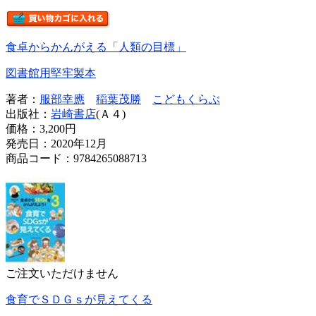
食卓からかんがえる「人類の目標」
図書館用堅牢製本
著者：
服部幸應
稲葉茂勝
こどもくらぶ
出版社：
岩崎書店
(Ａ４)
価格：
3,200円
発売日：2020年12月
商品コード：9784265088713
ご注文いただけません
食育でＳＤＧｓが見えてくる