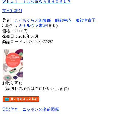
Ｗｈａｔ ｉｓ和食ＷＡＳＨＯＫＵ？
英文対訳付
著者：
こどもくらぶ編集部
服部幸応
服部津貴子
出版社：
ミネルヴァ書房
(Ｂ５)
価格：
2,000円
発売日：2016年07月
商品コード：9784623077397
お取り寄せ
（品切れの場合はご連絡いたします）
英訳付き ニッポンの名前図鑑