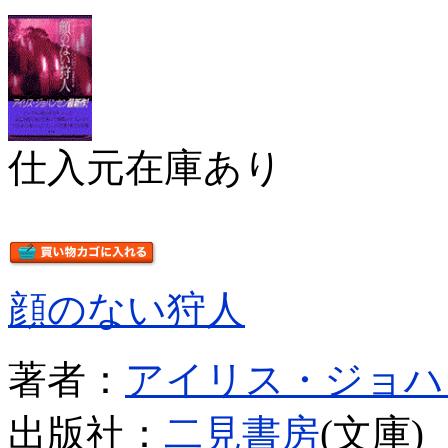
仕入元在庫あり
顔のない狩人
著者：
アイリス・ジョハ
出版社：
二見書房
(文庫)