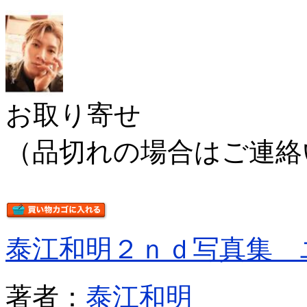
お取り寄せ
（品切れの場合はご連絡
泰江和明２ｎｄ写真集 
著者：
泰江和明