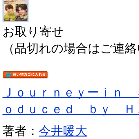
お取り寄せ
（品切れの場合はご連絡
Ｊｏｕｒｎｅｙーｉｎ 
ｏｄｕｃｅｄ ｂｙ Ｈ
著者：
今井暖大