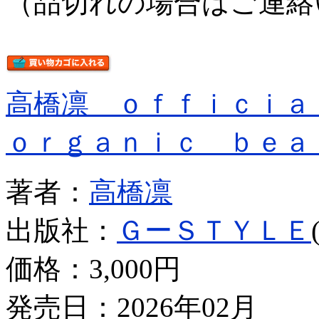
（品切れの場合はご連絡
高橋凛 ｏｆｆｉｃｉ
ｏｒｇａｎｉｃ ｂｅａ
著者：
高橋凛
出版社：
ＧーＳＴＹＬＥ
価格：
3,000円
発売日：2026年02月