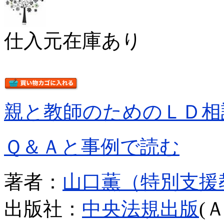
仕入元在庫あり
親と教師のためのＬＤ相
Ｑ＆Ａと事例で読む
著者：
山口薫（特別支援
出版社：
中央法規出版
(