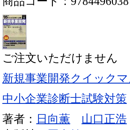
商品コード：9784496038
ご注文いただけません
新規事業開発クイックマ
中小企業診断士試験対策
著者：
日向薫
山口正浩