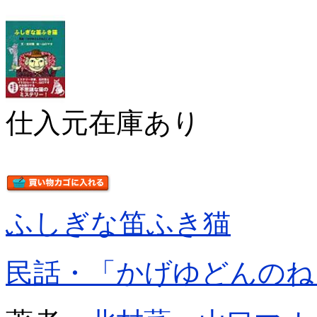
仕入元在庫あり
ふしぎな笛ふき猫
民話・「かげゆどんのね