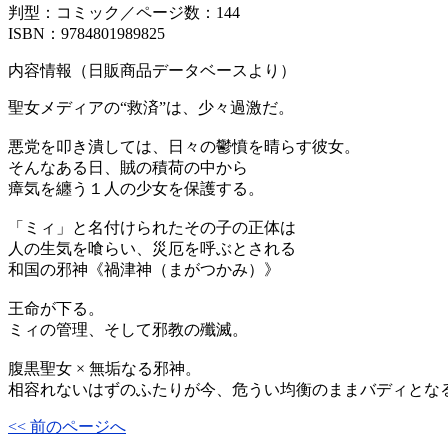
判型：コミック／ページ数：144
ISBN：9784801989825
内容情報（日販商品データベースより）
聖女メディアの“救済”は、少々過激だ。
悪党を叩き潰しては、日々の鬱憤を晴らす彼女。
そんなある日、賊の積荷の中から
瘴気を纏う１人の少女を保護する。
「ミィ」と名付けられたその子の正体は
人の生気を喰らい、災厄を呼ぶとされる
和国の邪神《禍津神（まがつかみ）》
王命が下る。
ミィの管理、そして邪教の殲滅。
腹黒聖女 × 無垢なる邪神。
相容れないはずのふたりが今、危うい均衡のままバディとな
<< 前のページへ