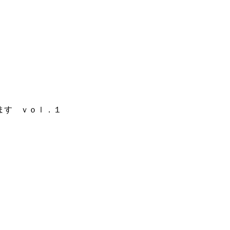
ます ｖｏｌ．１