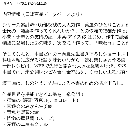
ISBN：9784074634446
内容情報（日販商品データベースより）
シリーズ累計4500万部突破の大人気作『薬屋のひとりごと
壬氏の「媚薬を作ってくれないか？」との依頼で猫猫が作っ
小蘭・子翠との友情の証・氷菓(アイス)をはじめ、作中で読
物語に登場したあの味を、実際に「作って」「味わう」こと
そしてなんと、本書だけの日向夏先生書き下ろしショートス
料理を軸に広がる物語を味わいながら、読む楽しさと作る楽
一部レシピは、WEBで先行公開され大きな反響を呼び、SN
本書では、未公開レシピを含む全23品を、くわしい工程写真
装丁画は、しのとうこ先生による本書のための描き下ろし。
作品世界を堪能できる23品を一挙公開！
・猫猫の“媚薬”巧克力(チョコレート）
・園遊会のみかん生姜飴
・青魚と野菜の鱠
・恍惚の毒見羹（スープ）
・麦稈の二層モクテル