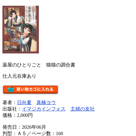
薬屋のひとりごと 猫猫の調合書
仕入元在庫あり
著者：
日向夏
真楠ヨウ
出版社：
イマジカインフォス
主婦の友社
価格：
2,000円
発売日：2026年06月
判型：Ａ５／ページ数：160