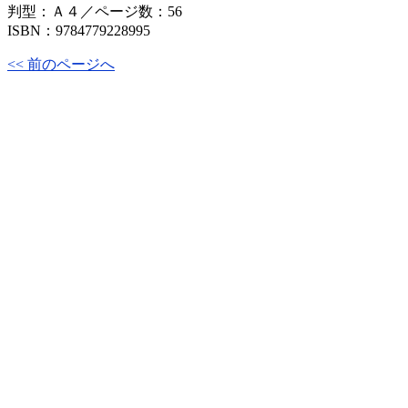
判型：Ａ４／ページ数：56
ISBN：9784779228995
<< 前のページへ