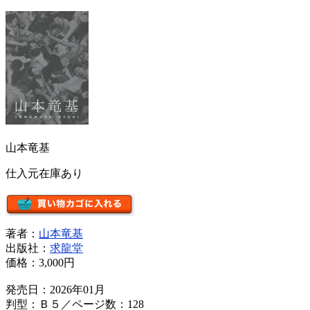
山本竜基
仕入元在庫あり
著者：
山本竜基
出版社：
求龍堂
価格：
3,000円
発売日：2026年01月
判型：Ｂ５／ページ数：128