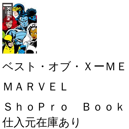
ベスト・オブ・ＸーＭＥ
ＭＡＲＶＥＬ
ＳｈｏＰｒｏ Ｂｏ
仕入元在庫あり