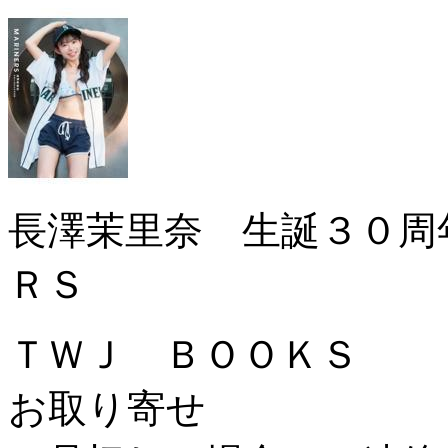
長澤茉里奈 生誕３０周
ＲＳ
ＴＷＪ ＢＯＯＫＳ
お取り寄せ