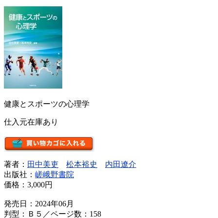
健康とスポーツの心理学
仕入元在庫あり
著者：
田中美吏
松本裕史
内田遼介
出版社：
嵯峨野書院
価格：
3,000円
発売日：2024年06月
判型：Ｂ５／ページ数：158