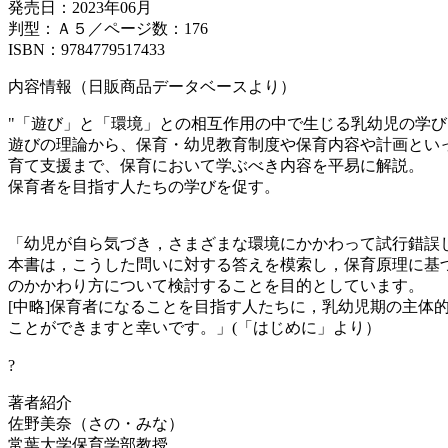
発売日：2023年06月
判型：Ａ５／ページ数：176
ISBN：9784779517433
内容情報（日販商品データベースより）
"「遊び」と「環境」との相互作用の中で生じる乳幼児の学
遊びの理論から、保育・幼児教育制度や保育内容や計画とい
育て支援まで、保育において学ぶべき内容を平易に解説。
保育者を目指す人たちの学びを促す。
「幼児が自ら気づき，さまざまな環境にかかわって試行錯誤
本書は，こうした問いに対する答えを模索し，保育原理に基
のかかわり方について検討することを目的としています。
[中略]保育者になることを目指す人たちに，乳幼児期の主
ことができますと幸いです。」(「はじめに」より）
?
著者紹介
佐野美奈（さの・みな）
常葉大学保育学部教授