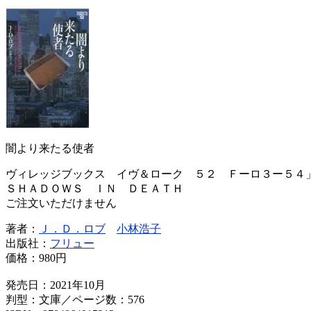
闇より来たる使者
ヴィレッジブックス イヴ＆ローク ５２ Ｆーロ３ー５
ＳＨＡＤＯＷＳ ＩＮ ＤＥＡＴＨ
ご注文いただけません
著者：
Ｊ．Ｄ．ロブ
小林浩子
出版社：
フリュー
価格：
980円
発売日：2021年10月
判型：文庫／ページ数：576