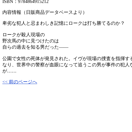
ISBN：9784864915212
内容情報（日販商品データベースより）
卑劣な犯人と忌まわしき記憶にロークは打ち勝てるのか？
ロークが殺人現場の
野次馬の中に見つけたのは
自らの過去を知る男だった――
公園で女性の死体が発見された。イヴが現場の捜査を指揮す
なり、世界中の警察が血眼になって追うこの男が事件の犯人な
が……
<< 前のページへ